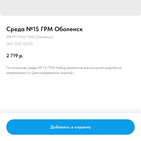
Среда №15 ГРМ Оболенск
ФБУН ГНЦ ПМБ (Оболенск)
SKU:
О52-К/250
2 719
р.
Питательная среда № 15 ГРМ Набор реагентов для контроля микробной
загрязненности (для определения индола)»
Добавить в корзину