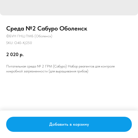
Среда №2 Сабуро Оболенск
ФБУН ГНЦ ПМБ (Оболенск)
SKU:
О40-К/250
2 020
р.
Питательная среда № 2 ГРМ (Сабуро) Набор реагентов для контроля
микробной загрязненности (для выращивания грибов)
Добавить в корзину