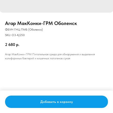
Агар МакКонки-ГРМ Оболенск
ФБУН ГНЦ ПМБ (Оболенск)
SKU:
О3-К/250
2 680
р.
Агар МакКонки-ГРМ Питательная среда для обнаружения и выделения
колиформных бактерий и кишечных патогенов сухая
Добавить в корзину