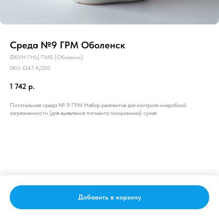
Среда №9 ГРМ Оболенск
ФБУН ГНЦ ПМБ (Оболенск)
SKU:
О47-К/250
1 742
р.
Питательная среда № 9 ГРМ Набор реагентов для контроля микробной
загрязненности (для выявления пигмента пиоцианина) сухая
Добавить в корзину