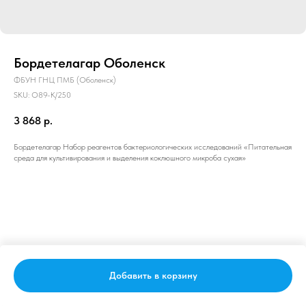
Бордетелагар Оболенск
ФБУН ГНЦ ПМБ (Оболенск)
SKU:
О89-К/250
3 868
р.
Бордетелагар Набор реагентов бактериологических исследований «Питательная
среда для культивирования и выделения коклюшного микроба сухая»
Добавить в корзину