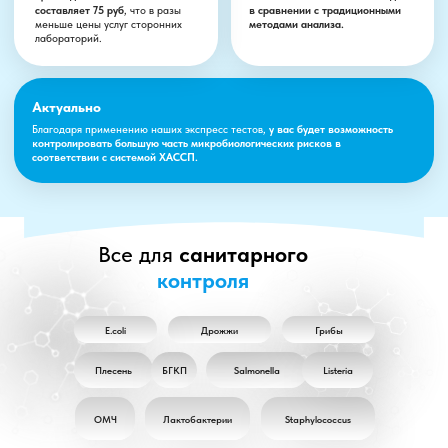
Есть задача, но не знаете с
чего начать?
Оставьте заявку и мы найдем решение
для вас!
Все для
санитарного
контроля
E.coli
Дрожжи
Грибы
Плесень
БГКП
Salmonella
Listeria
+7
ОМЧ
Лактобактерии
Staphylococcus