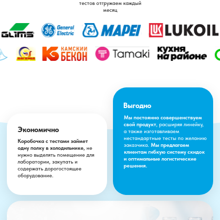
Безопасно
Конструкция теста
исключает
возможность микробного контакта
с персоналом.