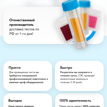
Просто
Быстро
Для проведения теста
не
Результаты вы получаете в
требуется специальной
течение суток
, СЭС проводят
профессиональной подготовки и
аналогичные анализы в
наличия проф.оборудования.
течение 5-10 дней.
Выгодно
100% идентичность
Цена одного анализа
Наши тесты имеют
100% сходство
составляет 75 руб
, что в разы
в сравнении с традиционными
меньше цены услуг сторонних
методами анализа.
лабораторий.
Актуально
Благодаря применению наших экспресс тестов,
у вас будет возможность
контролировать большую часть микробиологических рисков в
соответствии с системой ХАССП.