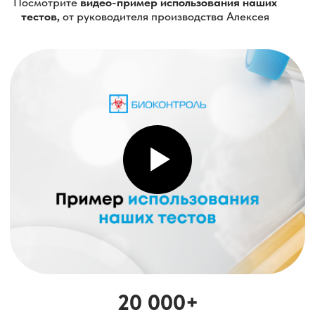
Качество, уверенность,
ответственность
- главные наши
кредо
ВСЯ ПРОДУКЦИЯ
ПРОХОДИТ СТЕРИЛИЗАЦИЮ
НА ГАММА УСТАНОВКЕ
Мы одни из немногих в России в сфере
микробиологических тестов, кто использует данный
уникальный и проверенный временем метод
стерилизации.
Нашу продукцию
можно купить
на маркетплейсах