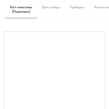
Тест-пластины
Дип-слайды
Пробирки
Контактн
(Подложки)