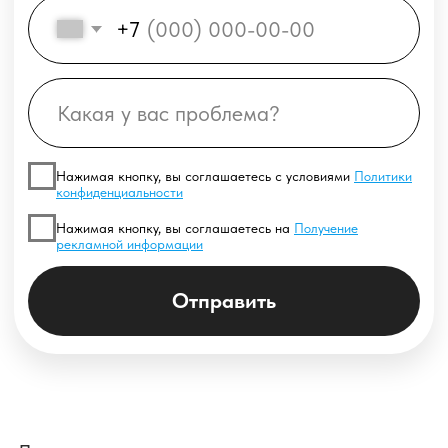
20 000+
тестов отгружаем каждый
месяц
Выгодно
Мы постоянно совершенствуем
свой продукт
, расширяя линейку,
Экономично
а также изготавливаем
нестандартные тесты по желанию
Коробочка с тестами займет
заказчика.
Мы предлагаем
одну полку в холодильнике,
не
клиентам гибкую систему скидок
нужно выделять помещение для
и оптимальные логистические
лаборатории, закупать и
решения.
содержать дорогостоящее
оборудование.