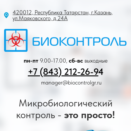
420012, Республика Татарстан, г.Казань,
ул.Маяковского, д.24А
пн-пт
9.00-17.00,
сб-вс
выходные
+7 (843) 212-26-9
4
manager@biocontrolgr.ru
Микробиологический
контроль -
это просто!
Отечественный
производитель
доставка тестов по
РФ от 1-го дня!